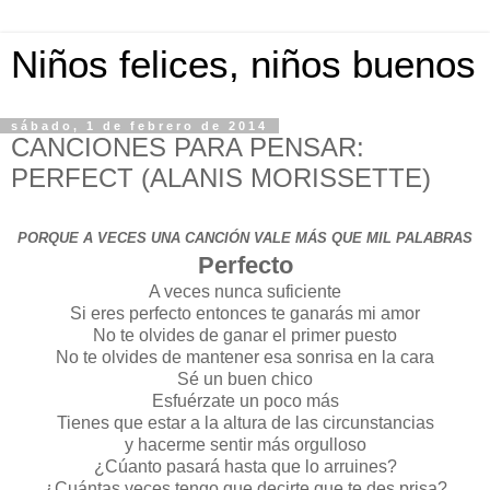
Niños felices, niños buenos
sábado, 1 de febrero de 2014
CANCIONES PARA PENSAR:
PERFECT (ALANIS MORISSETTE)
PORQUE A VECES UNA CANCIÓN VALE MÁS QUE MIL PALABRAS
Perfecto
A veces nunca suficiente
Si eres perfecto entonces te ganarás mi amor
No te olvides de ganar el primer puesto
No te olvides de mantener esa sonrisa en la cara
Sé un buen chico
Esfuérzate un poco más
Tienes que estar a la altura de las circunstancias
y hacerme sentir más orgulloso
¿Cúanto pasará hasta que lo arruines?
¿Cuántas veces tengo que decirte que te des prisa?