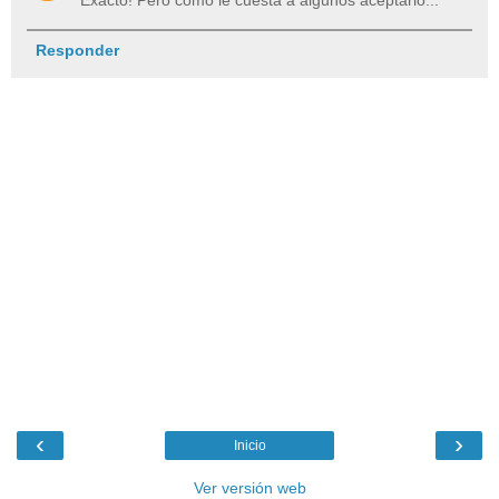
Exacto! Pero cómo le cuesta a algunos aceptarlo...
Responder
‹
›
Inicio
Ver versión web